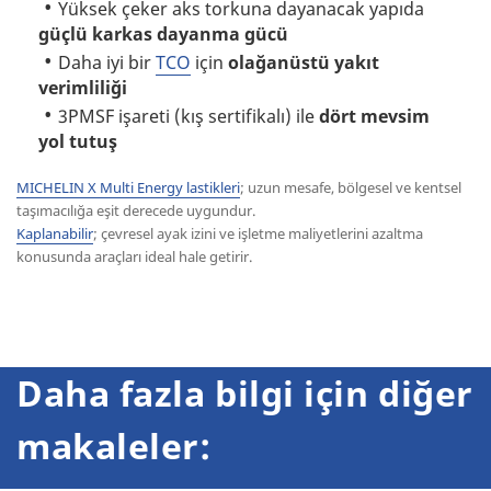
Yüksek çeker aks torkuna dayanacak yapıda
güçlü karkas dayanma gücü
Daha iyi bir
TCO
için
olağanüstü yakıt
verimliliği
3PMSF işareti (kış sertifikalı) ile
dört mevsim
yol tutuş
MICHELIN X Multi Energy lastikleri
; uzun mesafe, bölgesel ve kentsel
taşımacılığa eşit derecede uygundur.
Kaplanabilir
; çevresel ayak izini ve işletme maliyetlerini azaltma
konusunda araçları ideal hale getirir.
Daha fazla bilgi için diğer
makaleler: