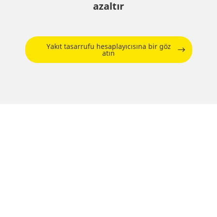
azaltır
Yakıt tasarrufu hesaplayıcısına bir göz
atın