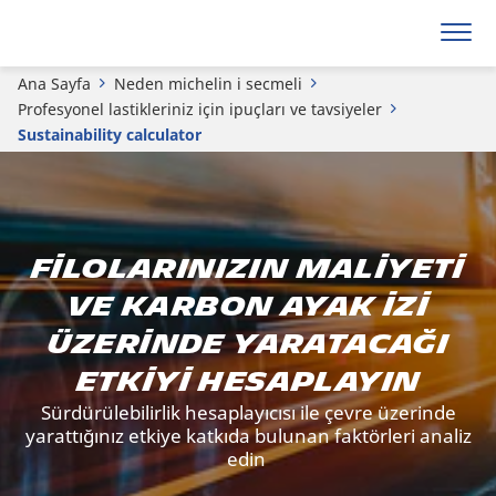
Ana Sayfa
Neden michelin i secmeli
Profesyonel lastikleriniz için ipuçları ve tavsiyeler
Sustainability calculator
Filolarınızın maliyeti
ve karbon ayak izi
üzerinde yaratacağı
etkiyi hesaplayın
Sürdürülebilirlik hesaplayıcısı ile çevre üzerinde
yarattığınız etkiye katkıda bulunan faktörleri analiz
edin