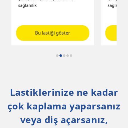
sağlamlık
ve uz
Bu lastiği göster
Lastiklerinize ne kadar
çok kaplama yaparsanız
veya diş açarsanız,