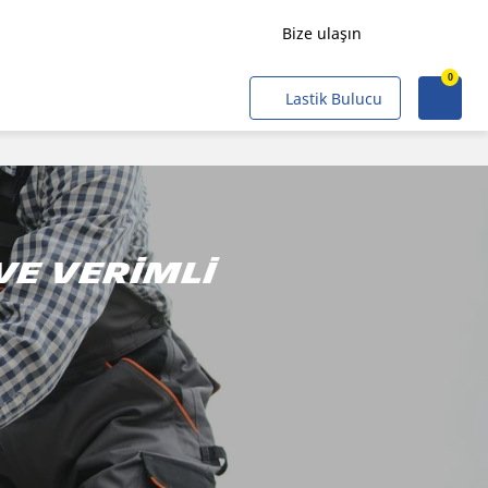
Bize ulaşın
0
Yük Taşımacılığı
Lastik Bulucu
Yolcu Taşımacılığı
Tarımsal
Alt Yapı ve Endüstriyel
Maden ve Ocaklar
ve verimli
Profesyonel Filolar
Kobiler
Sivil ve Askeri Operasyon
Hava Taşıtı
Hafif raylı taşıtlar