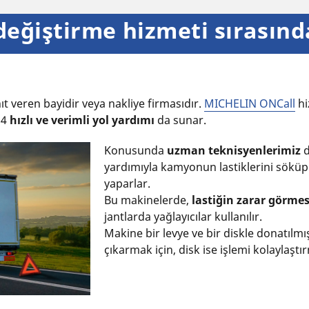
değiştirme
hizmeti sırasınd
t veren bayidir veya nakliye firmasıdır.
MICHELIN ONCall
hi
24
hızlı ve verimli yol yardımı
da sunar.
Konusunda
uzman teknisyenlerimiz
d
yardımıyla kamyonun lastiklerini söküp 
yaparlar.
Bu makinelerde,
lastiğin zarar görme
jantlarda yağlayıcılar kullanılır.
Makine bir levye ve bir diskle donatılmış
çıkarmak için, disk ise işlemi kolaylaştır