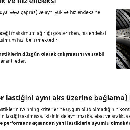
ük ve hız endeksi
adyal veya çapraz) ve aynı yük ve hız endeksine
leceği maksimum ağırlığı gösterirken, hız endeksi
aksimum hızı belirtmektedir.
astiklerin düzgün olarak çalışmasını ve stabil
aranti eder.
ör lastiğini aynı aks üzerine bağlama)
 lastiklerin twinning kriterlerine uygun olup olmadığının kon
ın lastiği takılmışsa, ikizinin de aynı marka, ebat ve aralıkta
ve performans açısından yeni lastiklerle uyumlu olmalıdı