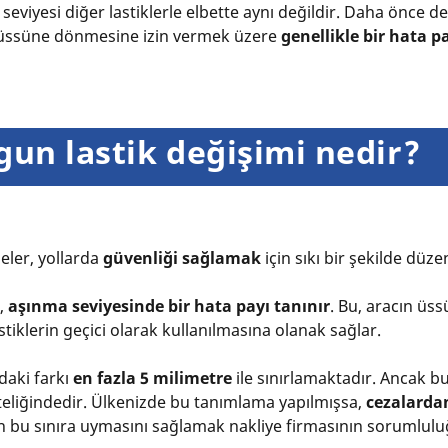
eviyesi diğer lastiklerle elbette aynı değildir. Daha önce d
n üssüne dönmesine izin vermek üzere
genellikle bir hata p
un lastik değişimi nedir?
meler, yollarda
güvenliği sağlamak
için sıkı bir şekilde düz
,
aşınma seviyesinde bir hata payı tanınır
. Bu, aracın üs
tiklerin geçici olarak kullanılmasına olanak sağlar.
daki farkı
en fazla 5 milimetre
ile sınırlamaktadır. Ancak bu
iteliğindedir. Ülkenizde bu tanımlama yapılmışsa,
cezalarda
ın bu sınıra uymasını sağlamak nakliye firmasının sorumlul