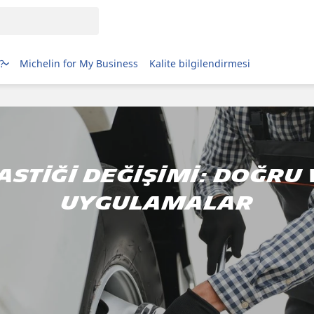
?
Michelin for My Business
Kalite bilgilendirmesi
stiği Değişimi: doğru 
uygulamalar