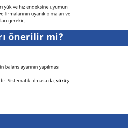
ları yük ve hız endeksine uyumun
ye firmalarının uyanık olmaları ve
arı gerekir.
ı önerilir mi?
rin balans ayarının yapılması
idir. Sistematik olmasa da,
sürüş