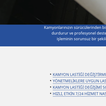
Kamyonlarınızın sürücülerinden bir
durdurur ve profesyonel destek 
işleminin sorunsuz bir şekil
KAMYON LASTİĞİ DEĞİŞTİRME
YÖNETMELİKLERE UYGUN LAS
KAMYON LASTİĞİ DEĞİŞİMİ S
HIZLI, ETKİN 7/24 HİZMET NA