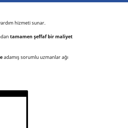
l yardım hizmeti sunar.
madan
tamamen şeffaf bir maliyet
ne
adamış sorumlu uzmanlar ağı