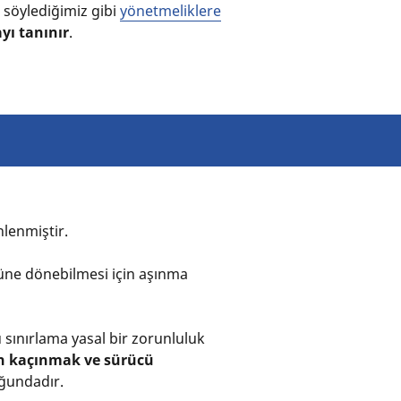
e söylediğimiz gibi
yönetmeliklere
ayı tanınır
.
enlenmiştir.
süne dönebilmesi için aşınma
 sınırlama yasal bir zorunluluk
n kaçınmak ve sürücü
uğundadır.