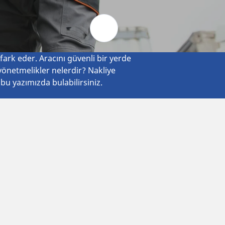
Otomobil ve SUV
Motosiklet ve Mobilet
Bisiklet
ark eder. Aracını güvenli bir yerde
 yönetmelikler nelerdir? Nakliye
 bu yazımızda bulabilirsiniz.