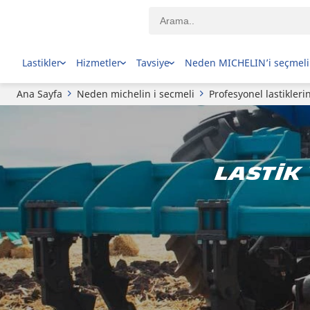
Lastikler
Hizmetler
Tavsiye
Neden MICHELIN’i seçmeli
Ana Sayfa
Neden michelin i secmeli
Profesyonel lastiklerin
Lastik