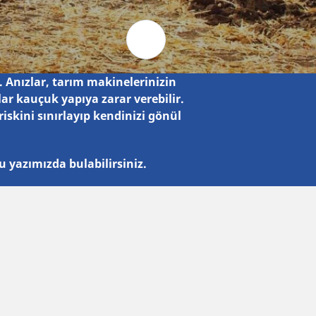
Otomobil ve SUV
Motosiklet ve Mobilet
Bisiklet
r. Anızlar, tarım makinelerinizin
ar kauçuk yapıya zarar verebilir.
iskini sınırlayıp kendinizi gönül
bu yazımızda bulabilirsiniz.