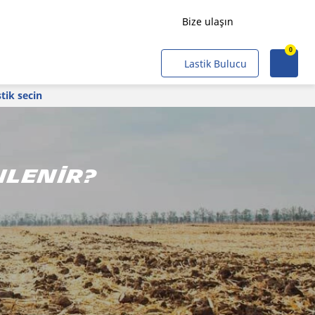
Bize ulaşın
0
Yük Taşımacılığı
Lastik Bulucu
Yolcu Taşımacılığı
tik secin
Tarımsal
Alt Yapı ve Endüstriyel
Maden ve Ocaklar
nlenir?
Profesyonel Filolar
Kobiler
Sivil ve Askeri Operasyon
Hava Taşıtı
Hafif raylı taşıtlar