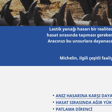
Lastik yanağı hasarı bir realite
hasat sırasında taşıması gereken
Aracınızı bu unsurlara dayanacak
Michelin, ilgili çeşitli fa
ANIZ HASARINA KARŞI DAYA
HASAT SIRASINDA AĞIR YÜK
PATLAMA DİRENCİ