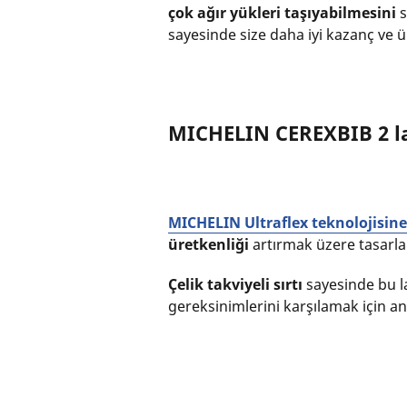
çok ağır yükleri taşıyabilmesini
s
sayesinde size daha iyi kazanç ve ür
MICHELIN CEREXBIB 2 la
MICHELIN Ultraflex teknolojisine
üretkenliği
artırmak üzere tasarla
Çelik takviyeli sırtı
sayesinde bu la
gereksinimlerini karşılamak için ana 