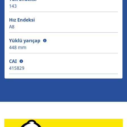
143
Hız Endeksi
A8
Yüklü yarıçap
448 mm
CAI
415829