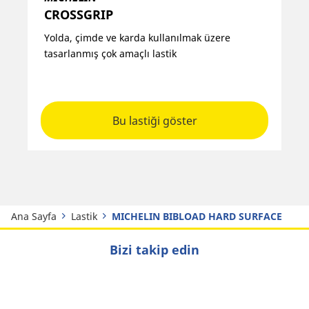
CROSSGRIP​
X
Yolda, çimde ve karda kullanılmak üzere
Is
tasarlanmış çok amaçlı lastik​
mü
da
Bu lastiği göster
Ana Sayfa
Lastik
MICHELIN BIBLOAD HARD SURFACE​
Bizi takip edin