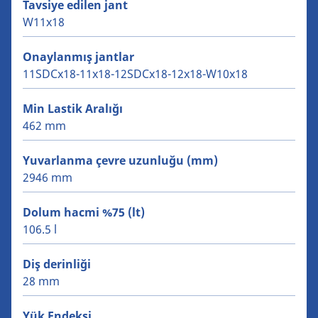
Tavsiye edilen jant
W11x18
Onaylanmış jantlar
11SDCx18-11x18-12SDCx18-12x18-W10x18
Min Lastik Aralığı
462 mm
Yuvarlanma çevre uzunluğu (mm)
2946 mm
Dolum hacmi %75 (lt)
106.5 l
Diş derinliği
28 mm
Yük Endeksi