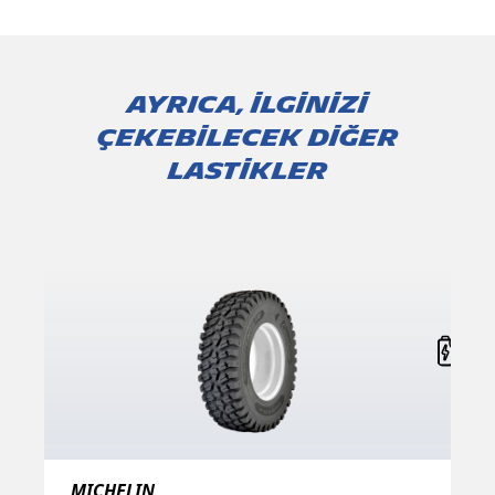
AYRICA, İLGİNİZİ
ÇEKEBİLECEK DİĞER
LASTİKLER
MICHELIN
M