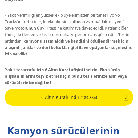
• Yakıt verimliliği en yüksek ekip üyelerimizden bir tanesi, Volvo
Trucks'ın turbo bileşik teknolojisini kullanan Avrupa'daki en yeni I-
Save motorunun 6 aylık testine katılmaya davet edildi. Katılan diğer
tüm şirketlerden ve kişilerden daha iyi performans gösterdi! Testin
ardından,
kamyonu satın aldık ve kendisini ödüllendirmek için
alaşımlı jantlar ve deri koltuklar gibi ilave opsiyonlar seçmesine
izin verdik!
Yakıt tasarrufu için 6 Altın Kural afişini indirin. Eko-sürüş
alışkanlıklarını teşvik etmek için bunu tesislerinize asın veya
sürücülerinize dağıtın!
6 Altın Kuralı İndir
(180.8Kb)
Kamyon sürücülerinin