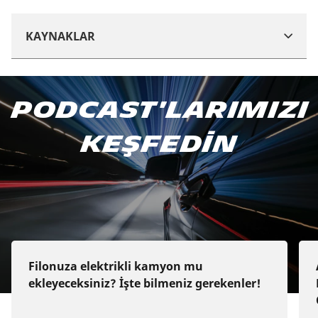
KAYNAKLAR
Podcast'imize abone olun
Podcast'larımızı
Apple Podcast
keşfedin
Google Podcast
Spotify
Deezer
Filonuza elektrikli kamyon mu
ekleyeceksiniz? İşte bilmeniz gerekenler!