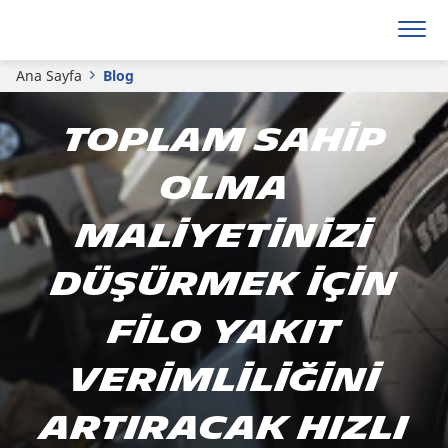
Ana Sayfa
Blog
Toplam sahip
olma
maliyetinizi
düşürmek için
filo yakıt
verimliliğini
artıracak hızlı