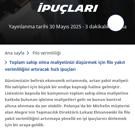
ipuçları
Yayınlanma tarihi 30 Mayıs 2025 - 3 dakikalık okuma
Ana sayfa
Filo verimliliği
Toplam sahip olma maliyetinizi düşürmek için filo yakıt
verimliliğini artıracak hızlı ipuçları
Günümüzün belirsiz ekonomik ortamında, artan yakıt maliyeti
filo sahipleri için büyük bir endişe kaynağı haline gelmiştir.
Listesinin başında bir kamyonun toplam sahip olma maliyetine
katkıda bulunan işletme maliyetleri gelir ve bunun kontrol
altına alınması da zor olabilir. Polonya'da bir Michelin müşterisi
olan Alegre'nin Taşımacılık Direktörü Łukasz Elmanowski ile filo
yakıt verimliliğini artırmaya yönelik en iyi ipuçlarını dinlemek
için bir araya geldik.