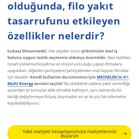
olduğunda, filo yakıt
tasarrufunu etkileyen
özellikler nelerdir?
Łukasz Elmanowski:
Her şeyden önce,
şirketinizin özel iş
koluna uygun lastik seçmeniz oldukça önemlidir.
Bazı lastikler,
tutarlı yükleme/boşaltma ve otoyol yolculuğu yapan firmalara
uygunken, diğerleri şantiyelere/şantiyelerden mal taşıyan firmalar
için idealdir.
Kendi kullanım durumumuz için
MICHELIN'in X
®
Multi Energy
serisini seçtik!
Bu lastiklerle sadece yakıt verimliliği
açısından iyi sonuçlar elde etmekle kalmıyor, aynı zamanda bir
lastiği değiştirmeye ihtiyaç duymadan en az iki yüz bin kilometre
kaydedebiliyoruz.
Yakıt maliyeti hesaplayıcımızla maliyetlerinizi
düşürün