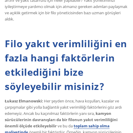
artırır ve yakıt tasarrufu için neler yapılabilir? Yakıt yönetiminizi
iyileştirmeye yardımcı olmak için atmanız gereken adımları paylaşmak
ve açıklık getirmek için bir filo yöneticisinden bazı uzman görüşleri
aldık.
Filo yakıt verimliliğini en
fazla hangi faktörlerin
etkilediğini bize
söyleyebilir misiniz?
Łukasz Elmanowski:
Her şeyden önce, hava koşulları, kazalar ve
çarpışmalar gibi yolla bağlantılı yakıt verimliliği faktörlerini göz ardı
edemeyiz. Ancak bu kaçınılmaz faktörlerin yanı sıra,
kamyon
sürücülerinin davranışları da bir filonun yakıt verimliliğini
önemli ölçüde etkileyebilir
ve bu da
toplam sahip olma
maliyetinde
önemli bir faktördür. Örneğin, kamyon sürücülerinin