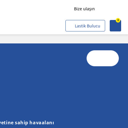
Bize ulaşın
0
Yük Taşımacılığı
Lastik Bulucu
Yolcu Taşımacılığı
Tarımsal
Alt Yapı ve Endüstriyel
Maden ve Ocaklar
Profesyonel Filolar
Kobiler
Sivil ve Askeri Operasyon
Hava Taşıtı
etine sahip havaalanı
Hafif raylı taşıtlar