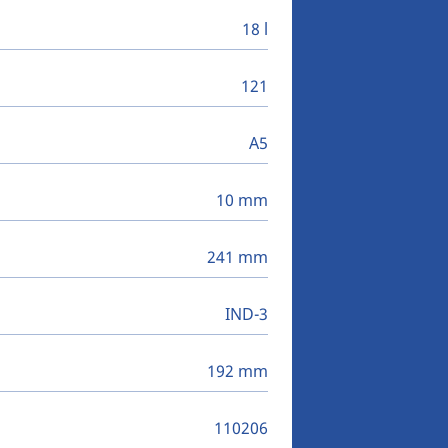
18 l
121
A5
10 mm
241 mm
IND-3
192 mm
110206