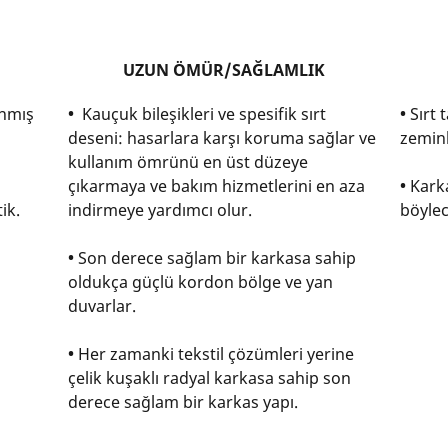
UZUN ÖMÜR/SAĞLAMLIK
anmış
•
Kauçuk bileşikleri ve spesifik sırt
•
Sırt 
deseni: hasarlara karşı koruma sağlar ve
zeminl
kullanım ömrünü en üst düzeye
çıkarmaya ve bakım hizmetlerini en aza
•
Karka
ik.
indirmeye yardımcı olur.
böylec
•
Son derece sağlam bir karkasa sahip
oldukça güçlü kordon bölge ve yan
duvarlar.
•
Her zamanki tekstil çözümleri yerine
çelik kuşaklı radyal karkasa sahip son
derece sağlam bir karkas yapı.