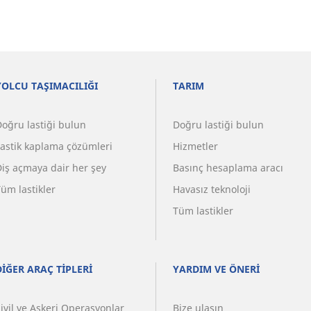
YOLCU TAŞIMACILIĞI
TARIM
Doğru lastiği bulun
Doğru lastiği bulun
Lastik kaplama çözümleri
Hizmetler
Diş açmaya dair her şey
Basınç hesaplama aracı
üm lastikler
Havasız teknoloji
Tüm lastikler
DİĞER ARAÇ TİPLERİ
YARDIM VE ÖNERİ
ivil ve Askeri Operasyonlar
Bize ulaşın