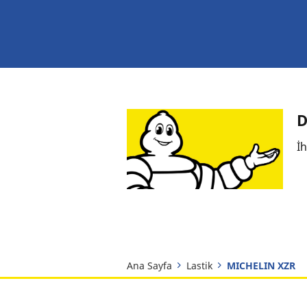
D
İh
Ana Sayfa
Lastik
MICHELIN XZR