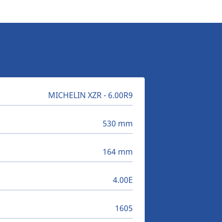
MICHELIN XZR - 6.00R9
530 mm
164 mm
4.00E
1605