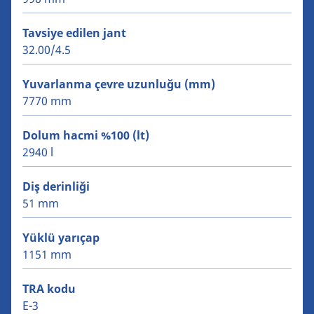
Tavsiye edilen jant
32.00/4.5
Yuvarlanma çevre uzunluğu (mm)
7770 mm
Dolum hacmi %100 (lt)
2940 l
Diş derinliği
51 mm
Yüklü yarıçap
1151 mm
TRA kodu
E-3