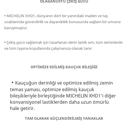
OLAĞANÜSTÜ ÇEKİŞ GÜCÜ
•
MICHELIN XHD1, dünyanın dört bir yanındaki maden ve taş
ocaklarında güvenilirlik ve dayanıklılık konusunda sağlam bir unvana
kavuşmuştur.
•
Çekiş gücü sağlamak için tasarlanan derin lastik sırtı, tüm zeminlerde
ve tüm taşıma koşullarında çalışmanıza olanak tanır.
OPTİMİZE EDİLMİŞ KAUÇUK BİLEŞİĞİ
Kauçuğun derinliği ve optimize edilmiş zemin
temas yaması, optimize edilmiş kauçuk
bileşikleriyle birleştiğinde MICHELIN XHD1'i diğer
konvansiyonel lastiklerden daha uzun ömürlü
hale getirir.
TAM OLARAK GÜÇLENDİRİLMİŞ YANAKLAR