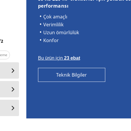
performansı
Çok amaçlı
Verimlilik
MICHELIN XM108
Uzun ömürlülük
Konfor
/
2
çleme
Bu ürün için
23 ebat
Teknik Bilgiler