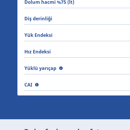
Dolum hacmi %75 (lt)
Diş derinliği
Yük Endeksi
Hız Endeksi
Yüklü yarıçap
CAI