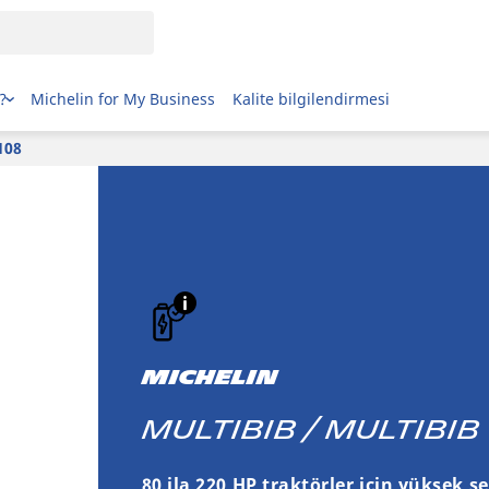
?
Michelin for My Business
Kalite bilgilendirmesi
108
MICHELIN
MULTIBIB / MULTIBIB
80 ila 220 HP traktörler için yüksek s