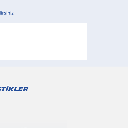
lirsiniz
STİKLER