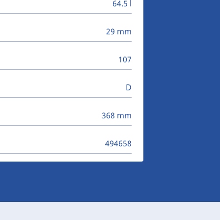
64.5 l
29 mm
107
D
368 mm
494658