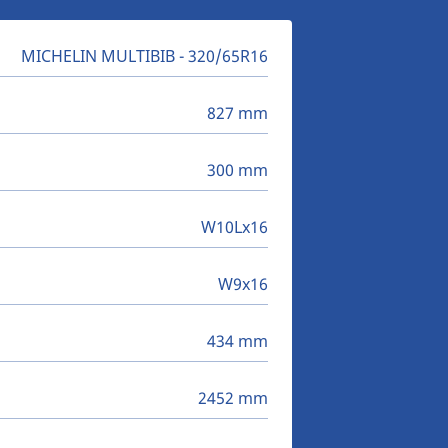
MICHELIN MULTIBIB - 320/65R16
827 mm
300 mm
W10Lx16
W9x16
434 mm
2452 mm