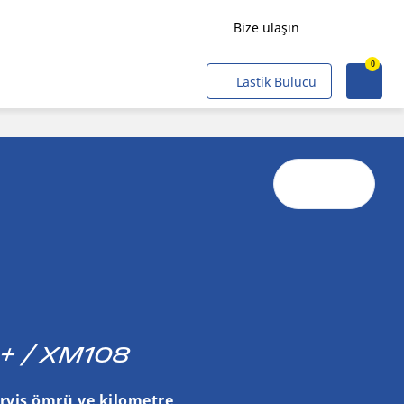
Bize ulaşın
0
Yük Taşımacılığı
Lastik Bulucu
Yolcu Taşımacılığı
Tarımsal
Alt Yapı ve Endüstriyel
Maden ve Ocaklar
Profesyonel Filolar
Kobiler
Sivil ve Askeri Operasyon
 + / XM108
Hava Taşıtı
Hafif raylı taşıtlar
ervis ömrü ve kilometre