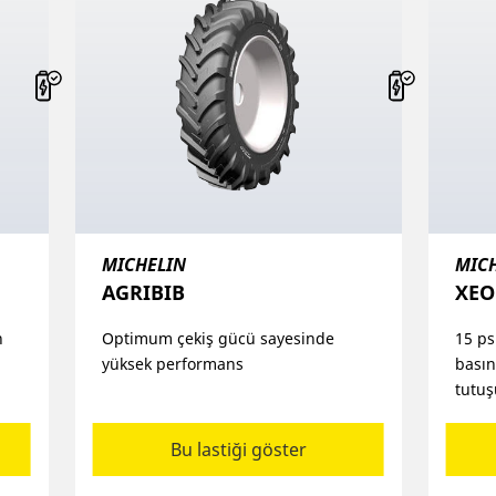
MICHELIN
MIC
AGRIBIB
XEO
n
Optimum çekiş gücü sayesinde
15 ps
yüksek performans
basın
tutuş
Bu lastiği göster