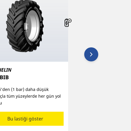
HELIN
MICHELIN
BIB
CROSSGRIP​
i'den (1 bar) daha düşük
Yolda, çimde ve karda ku
çla tüm yüzeylerde her gün yol
üzere tasarlanmış çok ama
u
Bu lastiği göster
Bu lastiği gös