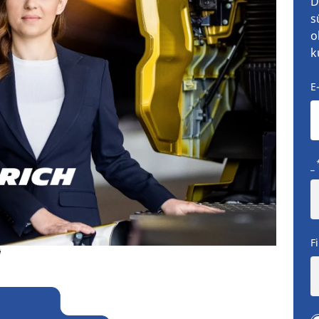
D
s
o
k
E
_
F
ü