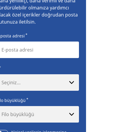
aha yenilikçi, daha verimli ve daha
ürdürülebilir olmanıza yardımcı
lacak özel içerikler doğrudan posta
utunuza iletilsin.
*
-posta adresi
*
Seçiniz…
*
ilo büyüklüğü
Filo büyüklüğü