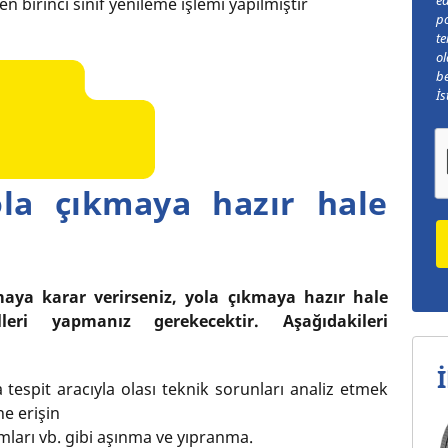
n birinci sınıf yenileme işlemi yapılmıştır
po
te
ol
be
İs
a çıkmaya hazır hale
maya karar verirseniz, yola çıkmaya hazır hale
eri yapmanız gerekecektir. Aşağıdakileri
İ
a tespit aracıyla olası teknik sorunları analiz etmek
e erişin
ımları vb. gibi aşınma ve yıpranma.