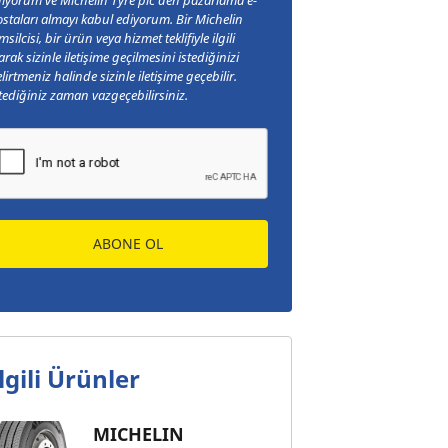
staları almayı kabul ediyorum. Bir Michelin
msilcisi, bir ürün veya hizmet teklifiyle ilgili
arak sizinle iletişime geçilmesini istediğinizi
lirtmeniz halinde sizinle iletişime geçebilir.
tediğiniz zaman vazgeçebilirsiniz.
ABONE OL
lgili Ürünler
MICHELIN