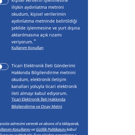
Kişisel verilerin işlenmesine
ilişkin aydınlatma metnini
okudum, kişisel verilerimin
aydınlatma metninde belirtildiği
şekilde işlenmesine ve yurt dışına
aktarılmasına açık rızamı
*
veriyorum.
Kullanım Koşulları
Ticari Elektronik İleti Gönderimi
Hakkında Bilgilendirme metnini
okudum, elektronik iletişim
kanalları yoluyla ticari elektronik
ileti almayı kabul ediyorum.
Ticari Elektronik İleti Hakkında
Bilgilendirme ve Onay Metni
posta adresimi vererek ve abone ol'a tıklayarak,
llanım Koşullarını
ve
Gizlilik Politikasını
kabul
iyorum ve Michelin Tyre plc'den pazarlama e-