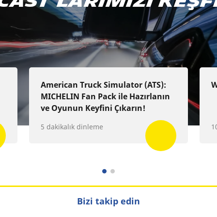
cast'larımızı keşf
e Podcast
Google Podcast
Spotify
American Truck Simulator (ATS):
W
MICHELIN Fan Pack ile Hazırlanın
ve Oyunun Keyfini Çıkarın!
5 dakikalık dinleme
1
Bizi takip edin