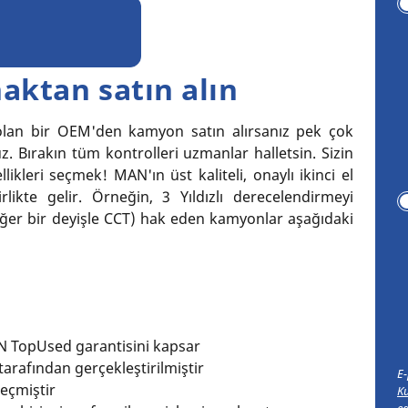
naktan satın alın
olan bir OEM'den kamyon satın alırsanız pek çok
. Bırakın tüm kontrolleri uzmanlar halletsin. Sizin
ikleri seçmek! MAN'ın üst kaliteli, onaylı ikinci el
likte gelir. Örneğin, 3 Yıldızlı derecelendirmeyi
diğer bir deyişle CCT) hak eden kamyonlar aşağıdaki
N TopUsed garantisini kapsar
arafından gerçekleştirilmiştir
E-
eçmiştir
Ku
ed