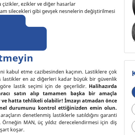
izikler, ezikler ve diğer hasarlar
cam silecekleri gibi gevşek nesnelerin değiştirilmesi
etmeyin
ifini kabul etme cazibesinden kaçının. Lastiklere çok
 lastikler en az diğerleri kadar büyük bir güvenlik
 göre lastik seçimi için de geçerlidir.
Halihazırda
ir aracı satın alıp tamamen başka bir amaçla
r ve hatta tehlikeli olabilir! İmzayı atmadan önce
 genel durumunu kontrol ettiğinizden emin olun.
 araçların denetlenmiş lastiklerle satıldığını garanti
r. Örneğin MAN, üç yıldız derecelendirmesi için diş
 şart koşar.