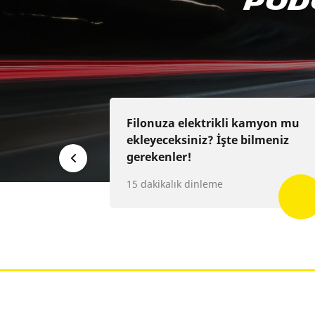
Pod
Appl
Filonuza elektrikli kamyon mu
ekleyeceksiniz? İşte bilmeniz
gerekenler!
15 dakikalık dinleme