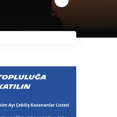
Otomobil ve SUV
Motosiklet ve Mobilet
Bisiklet
TOPLULUĞA
KATILIN
kim Ayı Çekiliş Kazananlar Listesi