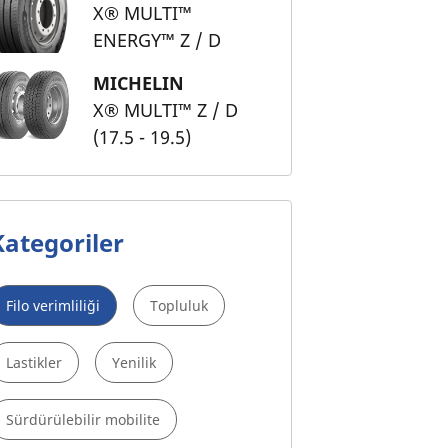
X® MULTI™
ENERGY™ Z / D
MICHELIN
X® MULTI™ Z / D
(17.5 - 19.5)
Kategoriler
Filo verimliliği
Topluluk
Lastikler
Yenilik
Sürdürülebilir mobilite