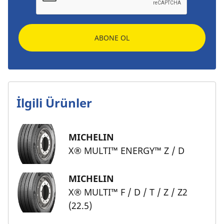
ABONE OL
İlgili Ürünler
MICHELIN
X® MULTI™ ENERGY™ Z / D
MICHELIN
X® MULTI™ F / D / T / Z / Z2
(22.5)