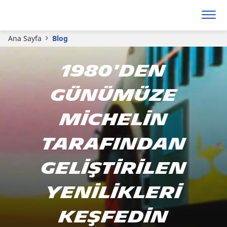
Ana Sayfa
Blog
1980'den
günümüze
Michelin
tarafından
geliştirilen
yenilikleri
keşfedin