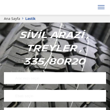
Ana Sayfa
Lastik
Sivil arazi ,
Treyler ,
335/80R20