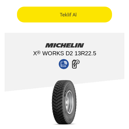
Teklif Al
MICHELIN
®
X
WORKS D2 13R22.5