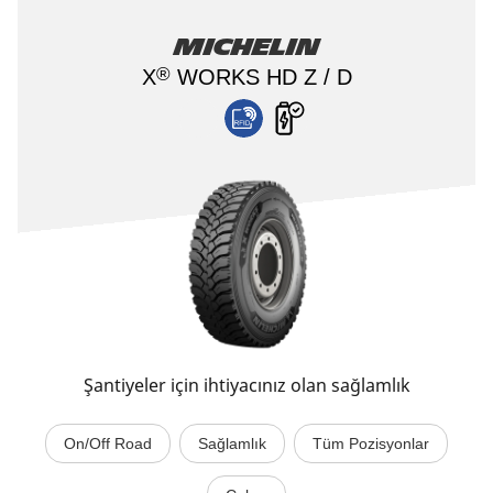
MICHELIN
®
X
WORKS HD Z / D
Şantiyeler için ihtiyacınız olan sağlamlık
On/Off Road
Sağlamlık
Tüm Pozisyonlar