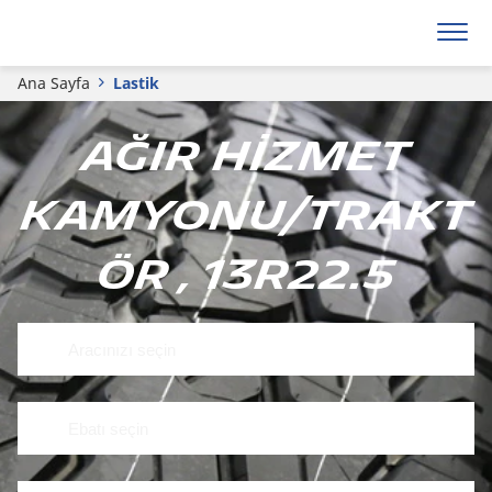
Ana Sayfa
Lastik
Ağır hizmet
kamyonu/trakt
ör , 13R22.5