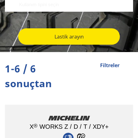
Lastik arayın
1-6 / 6
Filtreler
sonuçtan
MICHELIN
®
X
WORKS Z / D / T / XDY+