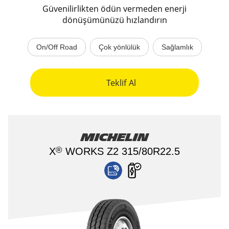
Güvenilirlikten ödün vermeden enerji
dönüşümünüzü hızlandırın
On/Off Road
Çok yönlülük
Sağlamlık
Teklif Al
MICHELIN
®
X
WORKS Z2 315/80R22.5