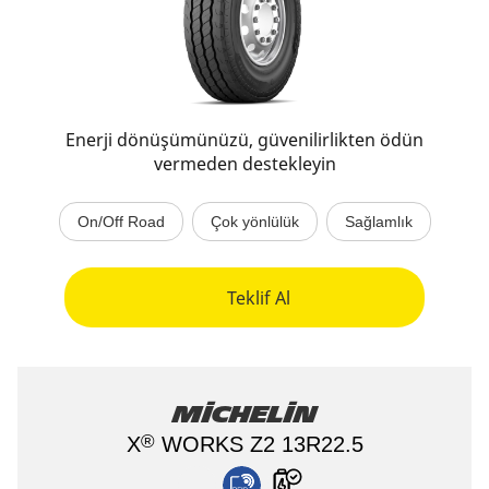
Enerji dönüşümünüzü, güvenilirlikten ödün
vermeden destekleyin
On/Off Road
Çok yönlülük
Sağlamlık
Teklif Al
Michelin
®
X
WORKS Z2 13R22.5